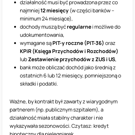
działalność musi być prowadzona przez co
najmniej
12 miesięcy
(w części banków –
minimum 24 miesiące),
dochody muszą być
regularne
i możliwe do
udokumentowania,
wymagane są
PIT-y roczne (PIT-36)
oraz
KPiR (Księga Przychodów i Rozchodów)
lub
Zestawienie przychodów z ZUS i US
,
bank może obliczać dochód jako średnią z
ostatnich 6 lub 12 miesięcy, pomniejszoną o
składki i podatki.
Ważne, by kontrakt był zawarty z wiarygodnym
partnerem (np. publicznym szpitalem), a
działalność miała stabilny charakter i nie
wykazywała sezonowości. Czytasz: kredyt
hipoteczny dla pielęgniarek.