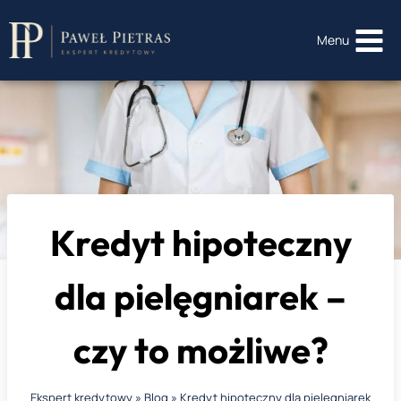
Przejdź
do
Menu
treści
Kredyt hipoteczny
dla pielęgniarek –
czy to możliwe?
Ekspert kredytowy
»
Blog
»
Kredyt hipoteczny dla pielęgniarek