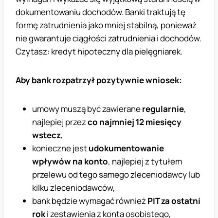
dokumentowaniu dochodów. Banki traktują tę
formę zatrudnienia jako mniej stabilną, ponieważ
nie gwarantuje ciągłości zatrudnienia i dochodów.
Czytasz: kredyt hipoteczny dla pielęgniarek.
Aby bank rozpatrzył pozytywnie wniosek:
umowy muszą być zawierane
regularnie
,
najlepiej przez
co najmniej 12 miesięcy
wstecz
,
konieczne jest
udokumentowanie
wpływów na konto
, najlepiej z tytułem
przelewu od tego samego zleceniodawcy lub
kilku zleceniodawców,
bank będzie wymagać również
PIT za ostatni
rok
i zestawienia z konta osobistego,