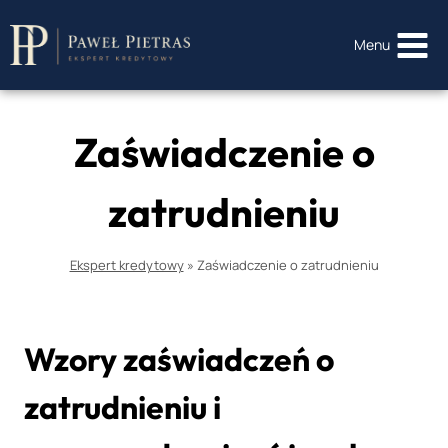
Przejdź
do
Menu
treści
Zaświadczenie o
zatrudnieniu
Ekspert kredytowy
»
Zaświadczenie o zatrudnieniu
Wzory zaświadczeń o
zatrudnieniu i