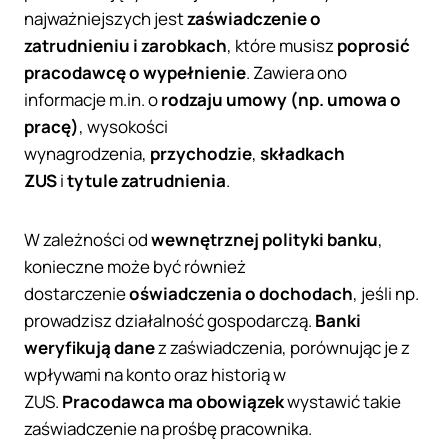
najważniejszych jest
zaświadczenie o
zatrudnieniu i zarobkach
, które musisz
poprosić
pracodawcę o wypełnienie
. Zawiera ono
informacje m.in. o
rodzaju umowy (np. umowa o
pracę)
, wysokości
wynagrodzenia,
przychodzie
,
składkach
ZUS
i
tytule zatrudnienia
.
W zależności od
wewnętrznej polityki banku
,
konieczne może być również
dostarczenie
oświadczenia o dochodach
, jeśli np.
prowadzisz działalność gospodarczą.
Banki
weryfikują dane
z zaświadczenia, porównując je z
wpływami na konto oraz historią w
ZUS.
Pracodawca ma obowiązek
wystawić takie
zaświadczenie na prośbę pracownika.