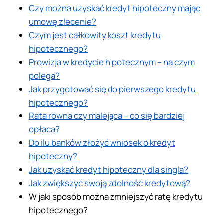
Czy można uzyskać kredyt hipoteczny mając
umowę zlecenie?
Czym jest całkowity koszt kredytu
hipotecznego?
Prowizja w kredycie hipotecznym – na czym
polega?
Jak przygotować się do pierwszego kredytu
hipotecznego?
Rata równa czy malejąca – co się bardziej
opłaca?
Do ilu banków złożyć wniosek o kredyt
hipoteczny?
Jak uzyskać kredyt hipoteczny dla singla?
Jak zwiększyć swoją zdolność kredytową?
W jaki sposób można zmniejszyć ratę kredytu
hipotecznego?