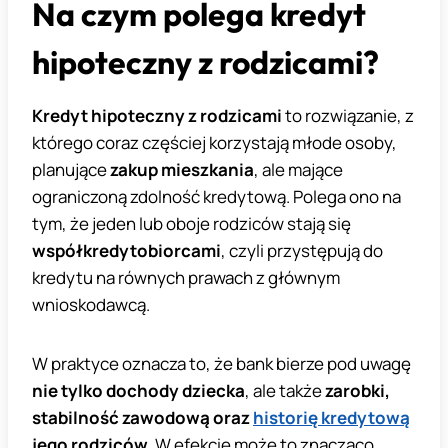
Na czym polega kredyt
hipoteczny z rodzicami?
Kredyt hipoteczny z rodzicami
to rozwiązanie, z
którego coraz częściej korzystają młode osoby,
planujące
zakup mieszkania
, ale mające
ograniczoną zdolność kredytową. Polega ono na
tym, że jeden lub oboje rodziców stają się
współkredytobiorcami
, czyli przystępują do
kredytu na równych prawach z głównym
wnioskodawcą.
W praktyce oznacza to, że bank bierze pod uwagę
nie tylko dochody dziecka
, ale także
zarobki,
stabilność zawodową oraz
historię kredytową
jego rodziców
. W efekcie może to znacząco