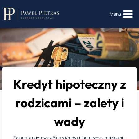
Przejdź
do
Menu
treści
Kredyt hipoteczny z
rodzicami – zalety i
wady
Ekspert kredytowy
»
Blog
»
Kredyt hipoteczny z rodzicami –