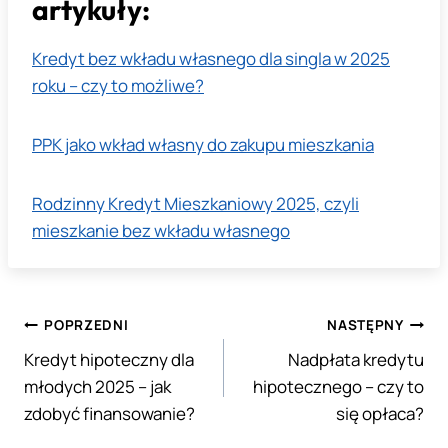
artykuły:
Kredyt bez wkładu własnego dla singla w 2025
roku – czy to możliwe?
PPK jako wkład własny do zakupu mieszkania
Rodzinny Kredyt Mieszkaniowy 2025, czyli
mieszkanie bez wkładu własnego
Nawigacja
POPRZEDNI
NASTĘPNY
Kredyt hipoteczny dla
Nadpłata kredytu
wpisu
młodych 2025 – jak
hipotecznego – czy to
zdobyć finansowanie?
się opłaca?