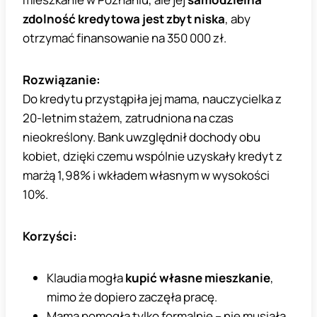
zdolność kredytowa jest zbyt niska
, aby
otrzymać finansowanie na 350 000 zł.
Rozwiązanie:
Do kredytu przystąpiła jej mama, nauczycielka z
20-letnim stażem, zatrudniona na czas
nieokreślony. Bank uwzględnił dochody obu
kobiet, dzięki czemu wspólnie uzyskały kredyt z
marżą 1,98% i wkładem własnym w wysokości
10%.
Korzyści:
Klaudia mogła
kupić własne mieszkanie
,
mimo że dopiero zaczęła pracę.
Mama pomogła tylko formalnie – nie musiała