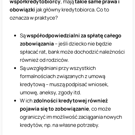
współkredytobiorcy
, mają
takie same prawa i
obowiązki
jak główny kredytobiorca. Co to
oznacza w praktyce?
Są
współodpowiedzialni za spłatę całego
zobowiązania
– jeśli dziecko nie będzie
spłacać rat, bank może dochodzić należności
również od rodziców.
Są uwzględniani przy wszystkich
formalnościach związanych z umową
kredytową – muszą podpisać wniosek,
umowę, aneksy, zgody itd.
W ich
zdolności kredytowej również
pojawia się to zobowiązanie
, co może
ograniczyć im możliwość zaciągania nowych
kredytów, np. na własne potrzeby.