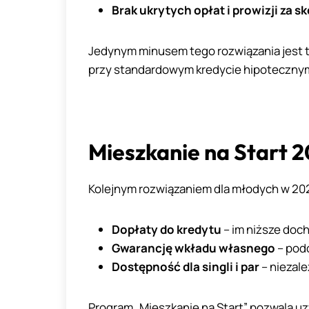
Brak ukrytych opłat i prowizji za s
Jedynym minusem tego rozwiązania jest t
przy standardowym kredycie hipotecznym
Mieszkanie na Start 
Kolejnym rozwiązaniem dla młodych w 202
Dopłaty do kredytu
– im niższe doc
Gwarancję wkładu własnego
– podo
Dostępność dla singli i par
– niezale
Program „Mieszkanie na Start” pozwala u