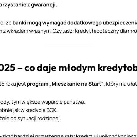
korzystanie z gwarancji
.
o, że
banki mogą wymagać dodatkowego ubezpieczeni
 z wkładem własnym. Czytasz: Kredyt hipoteczny dla mł
2025 – co daje młodym kredyto
5 roku jest
program „Mieszkanie na Start”
, który ma uł
hody, tym większe wsparcie państwa.
bnie jak w kredycie BGK.
żnie od sytuacji rodzinnej.
zyskać
bardziej przystępne raty kredytu
i uniknąć koniecz