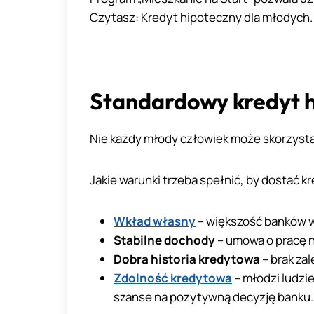
Czytasz: Kredyt hipoteczny dla młodych.
Standardowy kredyt h
Nie każdy młody człowiek może skorzysta
Jakie warunki trzeba spełnić, by dostać 
Wkład własny
– większość banków 
Stabilne dochody
– umowa o pracę n
Dobra historia kredytowa
– brak za
Zdolność kredytowa
– młodzi ludzi
szanse na pozytywną decyzję banku.