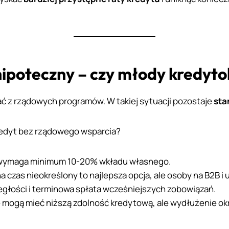
ipoteczny – czy młody kredyto
ć z rządowych programów. W takiej sytuacji pozostaje
sta
kredyt bez rządowego wsparcia?
wymaga minimum 10-20% wkładu własnego.
a czas nieokreślony to najlepsza opcja, ale osoby na B2B i
ległości i terminowa spłata wcześniejszych zobowiązań.
e mogą mieć niższą zdolność kredytową, ale wydłużenie okr