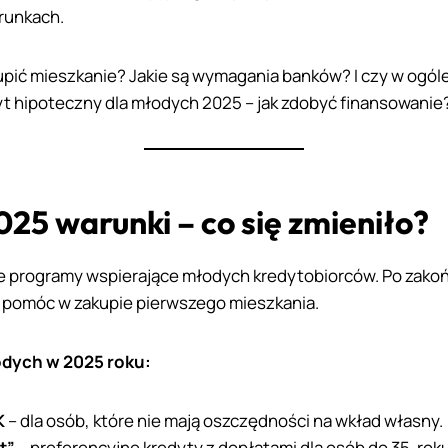
runkach.
upić mieszkanie? Jakie są wymagania banków? I czy w ogól
t hipoteczny dla młodych 2025 – jak zdobyć finansowanie
25 warunki – co się zmieniło?
ne programy wspierające młodych kredytobiorców. Po zak
ą pomóc w zakupie pierwszego mieszkania.
odych w 2025 roku:
K
– dla osób, które nie mają oszczędności na wkład własny.
t”
– preferencyjne kredyty z dopłatami dla osób do 35. roku