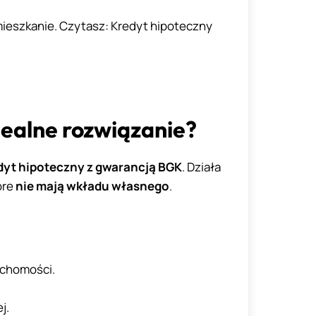
mieszkanie. Czytasz: Kredyt hipoteczny
dealne rozwiązanie?
dyt hipoteczny z gwarancją BGK
. Działa
óre
nie mają wkładu własnego
.
uchomości.
j.