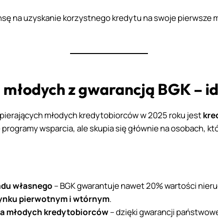
ansę na uzyskanie korzystnego kredytu na swoje pierwsze 
a młodych z gwarancją BGK – i
ierających młodych kredytobiorców w 2025 roku jest
kre
 programy wsparcia, ale skupia się głównie na osobach, kt
ładu własnego
– BGK gwarantuje nawet 20% wartości nier
rynku pierwotnym i wtórnym
.
 na młodych kredytobiorców
– dzięki gwarancji państwowe