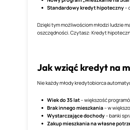
Standardowy kredyt hipoteczny
– 
Dzięki tym możliwościom młodzi ludzie ma
oszczędności. Czytasz: Kredyt hipoteczn
Jak wziąć kredyt na 
Nie każdy młody kredytobiorca automatycz
Wiek do 35 lat
– większość programów
Brak innego mieszkania
– w większo
Wystarczające dochody
– banki sp
Zakup mieszkania na własne potrz