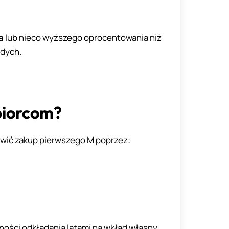
a
lub nieco wyższego oprocentowania niż
odych.
biorcom?
atwić zakup pierwszego M poprzez:
ności odkładania latami na wkład własny.