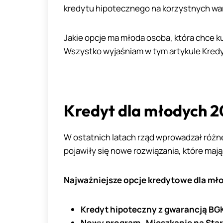
kredytu hipotecznego na korzystnych wa
Jakie opcje ma młoda osoba, która chce k
Wszystko wyjaśniam w tym artykule Kredy
Kredyt dla młodych 20
W ostatnich latach rząd wprowadzał róż
pojawiły się nowe rozwiązania, które maj
Najważniejsze opcje kredytowe dla mł
Kredyt hipoteczny z gwarancją BG
Nowy program „Mieszkanie na Star