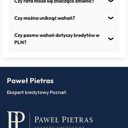
Czy rata może się znacząco zmienić?
zmiennym.
Tak – przy dużych zmianach stóp lub kursów.
Czy można uniknąć wahań?
Tak – wybierając oprocentowanie stałe (na
Czy pasmo wahań dotyczy kredytów w
określony czas).
PLN?
Tak – poprzez zmiany stóp procentowych.
Paweł Pietras
Ekspert kredytowy Poznań