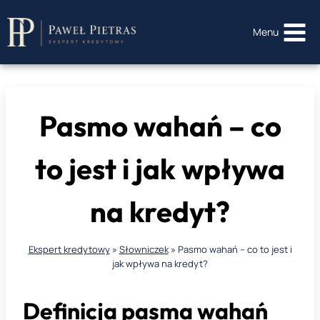
Przejdź
do
Menu
treści
Pasmo wahań – co
to jest i jak wpływa
na kredyt?
Ekspert kredytowy
»
Słowniczek
»
Pasmo wahań – co to jest i
jak wpływa na kredyt?
Definicja pasma wahań