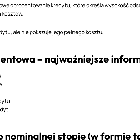
we oprocentowanie kredytu, które określa wysokość ods
h kosztów.
ytu, ale nie pokazuje jego pełnego kosztu.
entowa – najważniejsze inform
u
w
dytu
edyt
 nominalnej stopie (w formie ta