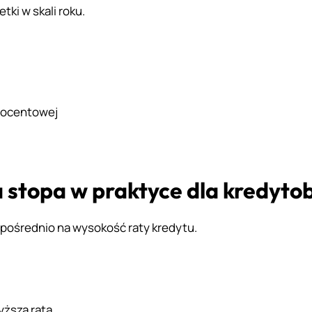
tki w skali roku.
rocentowej
 stopa w praktyce dla kredyto
ośrednio na wysokość raty kredytu.
ższa rata