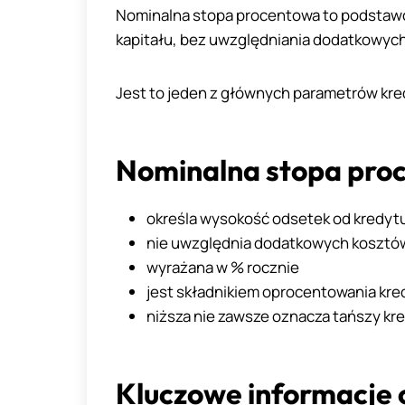
Nominalna stopa procentowa to podstawo
kapitału, bez uwzględniania dodatkowyc
Jest to jeden z głównych parametrów kred
Nominalna stopa proc
określa wysokość odsetek od kredyt
nie uwzględnia dodatkowych kosztó
wyrażana w % rocznie
jest składnikiem oprocentowania kre
niższa nie zawsze oznacza tańszy kr
Kluczowe informacje o