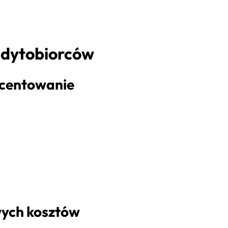
edytobiorców
rocentowanie
wych kosztów