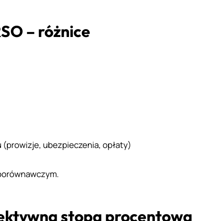
SO – różnice
 (prowizje, ubezpieczenia, opłaty)
 porównawczym.
fektywna stopa procentowa