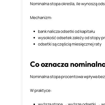
Nominalna stopa określa, ile wynoszą odse
Mechanizm:
bank nalicza odsetki od kapitału
wysokość odsetek zależy od stopy p
odsetki są częścią miesięcznej raty
Co oznacza nominalna
Nominalna stopa procentowa wpływa bezp
W praktyce:
wyższa stopa → wyższe odsetki → wy