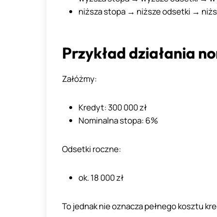
niższa stopa → niższe odsetki → niżs
Przykład działania no
Załóżmy:
Kredyt: 300 000 zł
Nominalna stopa: 6%
Odsetki roczne:
ok. 18 000 zł
To jednak nie oznacza pełnego kosztu kre