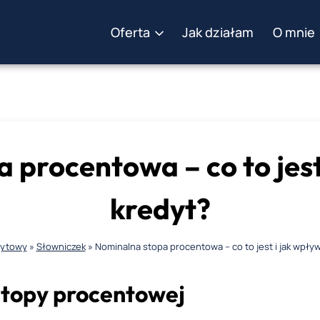
Oferta
Jak działam
O mnie
 procentowa – co to jest
kredyt?
dytowy
»
Słowniczek
»
Nominalna stopa procentowa – co to jest i jak wpły
stopy procentowej