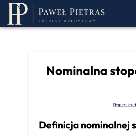
Przejdź
do
treści
Nominalna stopa
Ekspert kre
Definicja nominalnej 