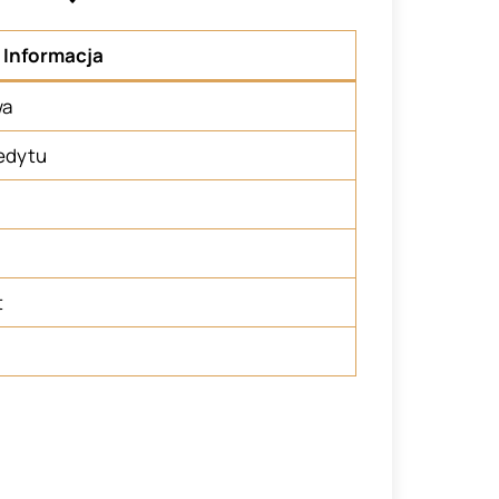
Informacja
wa
redytu
t