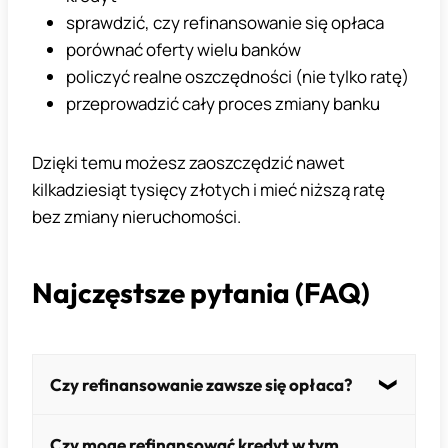
sprawdzić, czy refinansowanie się opłaca
porównać oferty wielu banków
policzyć realne oszczędności (nie tylko ratę)
przeprowadzić cały proces zmiany banku
Dzięki temu możesz zaoszczędzić nawet
kilkadziesiąt tysięcy złotych i mieć niższą ratę
bez zmiany nieruchomości.
Najczęstsze pytania (FAQ)
Czy refinansowanie zawsze się opłaca?
Nie – trzeba uwzględnić wszystkie koszty.
Czy mogę refinansować kredyt w tym