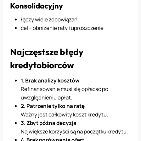
Konsolidacyjny
łączy wiele zobowiązań
cel – obniżenie raty i uproszczenie
Najczęstsze błędy
kredytobiorców
1. Brak analizy kosztów
Refinansowanie musi się opłacać po
uwzględnieniu opłat.
2. Patrzenie tylko na ratę
Ważny jest całkowity koszt kredytu.
3. Zbyt późna decyzja
Największe korzyści są na początku kredytu.
4. Brak porównania ofert