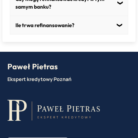
samym banku?
Zazwyczaj nie – wtedy jest to raczej aneks niż
Ile trwa refinansowanie?
refinansowanie.
Zwykle 2–6 tygodni. Czy potrzebna jest nowa
wycena nieruchomości? Tak – w większości
przypadków.
Paweł Pietras
Ekspert kredytowy Poznań