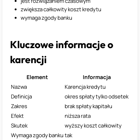
jest rozwiązaniem czasowym
zwiększa całkowity koszt kredytu
wymaga zgody banku
Kluczowe informacje o
karencji
Element
Informacja
Nazwa
Karencja kredytu
Definicja
okres spłaty tylko odsetek
Zakres
brak spłaty kapitału
Efekt
niższa rata
Skutek
wyższy koszt całkowity
Wymaga zgody banku
tak