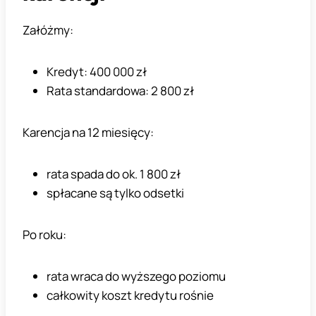
Załóżmy:
Kredyt: 400 000 zł
Rata standardowa: 2 800 zł
Karencja na 12 miesięcy:
rata spada do ok. 1 800 zł
spłacane są tylko odsetki
Po roku:
rata wraca do wyższego poziomu
całkowity koszt kredytu rośnie