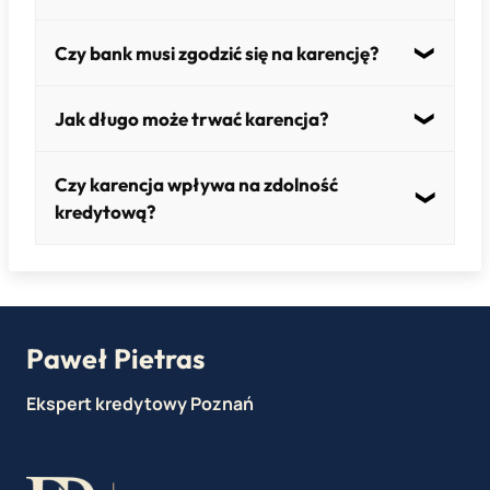
Nie – kapitał pozostaje bez zmian.
Czy bank musi zgodzić się na karencję?
Nie – decyzja zależy od banku i sytuacji
Jak długo może trwać karencja?
klienta.
Zazwyczaj od kilku miesięcy do kilku lat (np.
Czy karencja wpływa na zdolność
przy budowie domu).
kredytową?
Może mieć wpływ przy analizie nowych
zobowiązań.
Paweł Pietras
Ekspert kredytowy Poznań