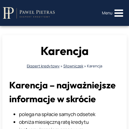
Przejdź
do
Menu
treści
Karencja
Ekspert kredytowy
»
Słowniczek
»
Karencja
Karencja – najważniejsze
informacje w skrócie
polega na spłacie samych odsetek
obniża miesięczną ratę kredytu