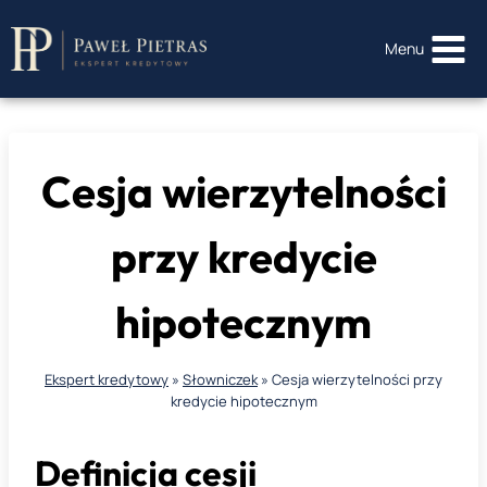
Przejdź
do
Menu
treści
Cesja wierzytelności
przy kredycie
hipotecznym
Ekspert kredytowy
»
Słowniczek
»
Cesja wierzytelności przy
kredycie hipotecznym
Definicja cesji