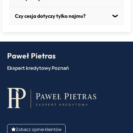
Może pomóc w jej zwiększeniu, ponieważ
Czy cesja dotyczy tylko najmu?
stanowi dodatkowe zabezpieczenie.
Nie. Może dotyczyć różnych należności, ale
najczęściej stosowana jest przy dochodach z
nieruchomości.
Paweł Pietras
Ekspert kredytowy Poznań
Zobacz opinie klientów