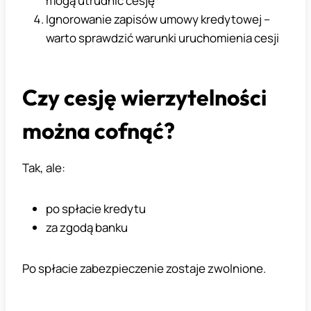
mogą utrudnić cesję
Ignorowanie zapisów umowy kredytowej –
warto sprawdzić warunki uruchomienia cesji
Czy cesję wierzytelności
można cofnąć?
Tak, ale:
po spłacie kredytu
za zgodą banku
Po spłacie zabezpieczenie zostaje zwolnione.