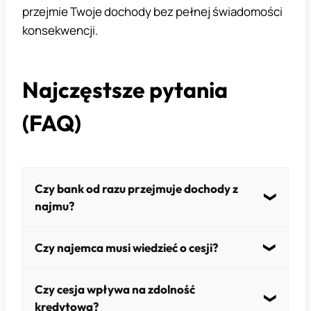
przejmie Twoje dochody bez pełnej świadomości
konsekwencji.
Najczęstsze pytania
(FAQ)
Czy bank od razu przejmuje dochody z
najmu?
Nie. Dopiero w przypadku problemów ze
Czy najemca musi wiedzieć o cesji?
spłatą kredytu.
Tak – w wielu przypadkach jest informowany
Czy cesja wpływa na zdolność
o zmianie rachunku do płatności.
kredytową?