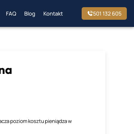
FAQ
Blog
Kontakt
501 132 605
jna
acza poziom kosztu pieniądza w