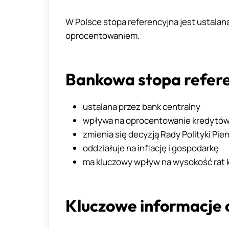
W Polsce stopa referencyjna jest ustala
oprocentowaniem.
Bankowa stopa refere
ustalana przez bank centralny
wpływa na oprocentowanie kredytów 
zmienia się decyzją Rady Polityki Pie
oddziałuje na inflację i gospodarkę
ma kluczowy wpływ na wysokość rat
Kluczowe informacje o