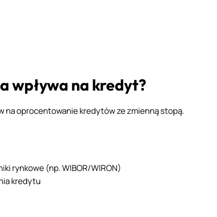
na wpływa na kredyt?
w na oprocentowanie kredytów ze zmienną stopą.
niki rynkowe (np. WIBOR/WIRON)
nia kredytu