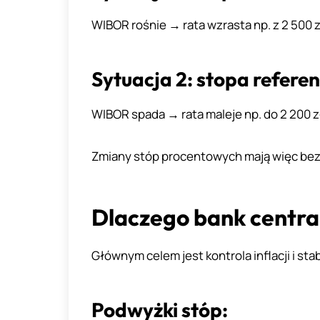
WIBOR rośnie → rata wzrasta np. z 2 500 z
Sytuacja 2: stopa refere
WIBOR spada → rata maleje np. do 2 200 z
Zmiany stóp procentowych mają więc be
Dlaczego bank centra
Głównym celem jest kontrola inflacji i sta
Podwyżki stóp: