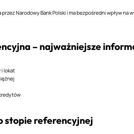
na przez Narodowy Bank Polski i ma bezpośredni wpływ na
ncyjna – najważniejsze informa
i lokat
niężnej
 kredytów
 stopie referencyjnej