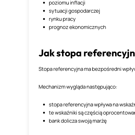
poziomu inflacji
sytuacji gospodarczej
rynku pracy
prognoz ekonomicznych
Jak stopa referencyj
Stopa referencyjna ma bezpośredni wpły
Mechanizm wygląda następująco:
stopa referencyjna wpływa na wskaź
te wskaźniki są częścią oprocentowa
bank dolicza swoją marżę