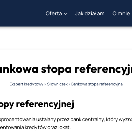
Oferta
Jak działam
O mnie
nkowa stopa referency
Ekspert kredytowy
»
Słowniczek
»
Bankowa stopa referencyjna
opy referencyjnej
oprocentowania ustalany przez bank centralny, który wyzn
entowania kredytów oraz lokat.