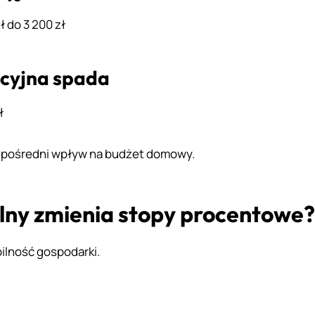
ł do 3 200 zł
ncyjna spada
ł
zpośredni wpływ na budżet domowy.
lny zmienia stopy procentowe?
bilność gospodarki.