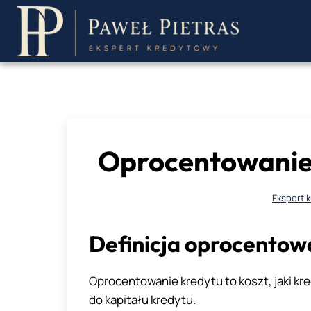
Przejdź
do
treści
Oprocentowanie k
Ekspert 
Definicja oprocentow
Oprocentowanie kredytu to koszt, jaki k
do kapitału kredytu.