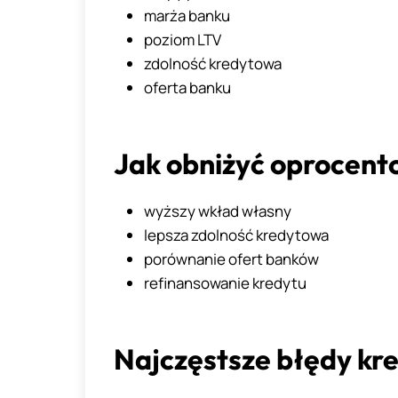
marża banku
poziom LTV
zdolność kredytowa
oferta banku
Jak obniżyć oprocent
wyższy wkład własny
lepsza zdolność kredytowa
porównanie ofert banków
refinansowanie kredytu
Najczęstsze błędy kr