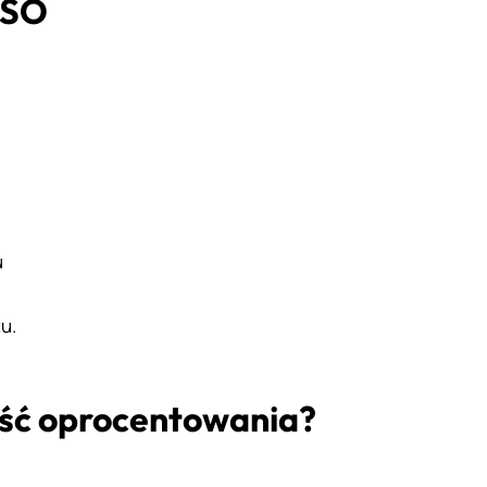
RSO
u
u.
ść oprocentowania?