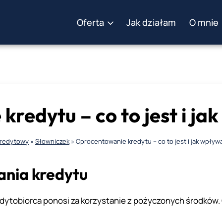
Oferta
Jak działam
O mnie
redytu – co to jest i ja
kredytowy
»
Słowniczek
»
Oprocentowanie kredytu – co to jest i jak wpływ
ania kredytu
redytobiorca ponosi za korzystanie z pożyczonych środków