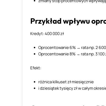
zmiany stóp procentowych wpływają 
Przykład wpływu opr
Kredyt: 400 000 zł
Oprocentowanie 6% → rata np. 2 600
Oprocentowanie 8% → rata np. 3 100 
Efekt:
różnica kilkuset zł miesięcznie
i dziesiątek tysięcy zł w całym okresi