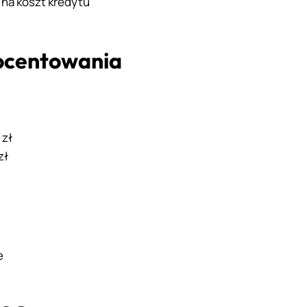
na koszt kredytu
ocentowania
 zł
zł
e