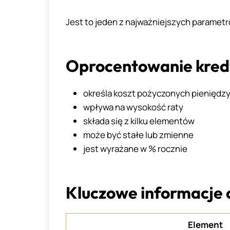
Jest to jeden z najważniejszych paramet
Oprocentowanie kredy
określa koszt pożyczonych pieniędz
wpływa na wysokość raty
składa się z kilku elementów
może być stałe lub zmienne
jest wyrażane w % rocznie
Kluczowe informacje o
Element