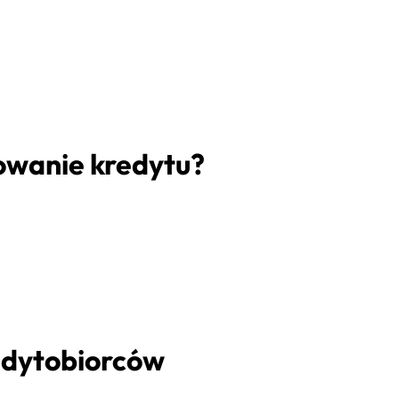
owanie kredytu?
edytobiorców