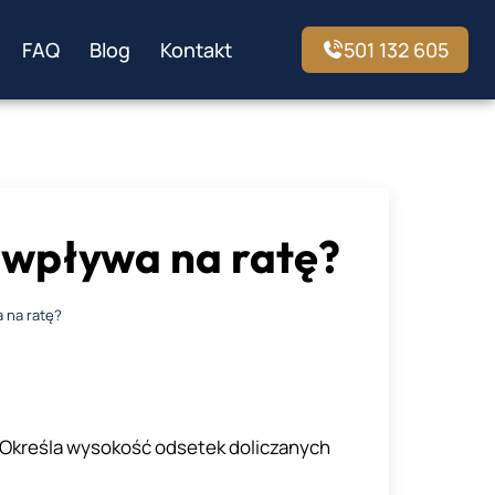
FAQ
Blog
Kontakt
501 132 605
k wpływa na ratę?
a na ratę?
. Określa wysokość odsetek doliczanych