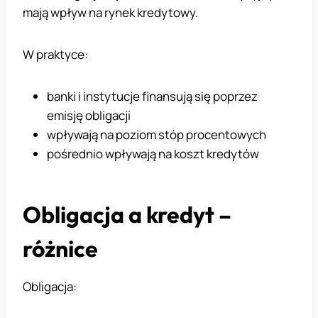
mają wpływ na rynek kredytowy.
W praktyce:
banki i instytucje finansują się poprzez
emisję obligacji
wpływają na poziom stóp procentowych
pośrednio wpływają na koszt kredytów
Obligacja a kredyt –
różnice
Obligacja: