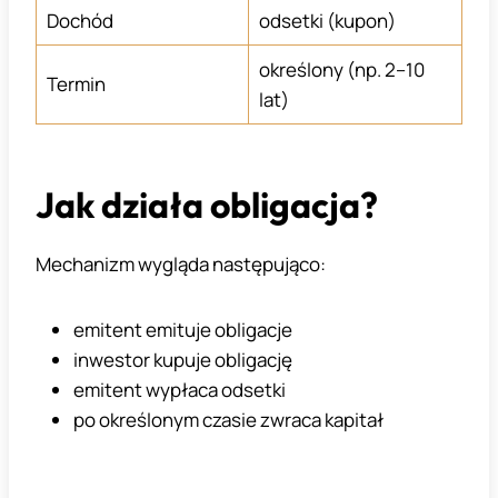
Dochód
odsetki (kupon)
określony (np. 2–10
Termin
lat)
Jak działa obligacja?
Mechanizm wygląda następująco:
emitent emituje obligacje
inwestor kupuje obligację
emitent wypłaca odsetki
po określonym czasie zwraca kapitał