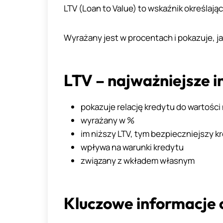
LTV (Loan to Value) to wskaźnik określaj
Wyrażany jest w procentach i pokazuje, j
LTV – najważniejsze i
pokazuje relację kredytu do wartośc
wyrażany w %
im niższy LTV, tym bezpieczniejszy k
wpływa na warunki kredytu
związany z wkładem własnym
Kluczowe informacje o