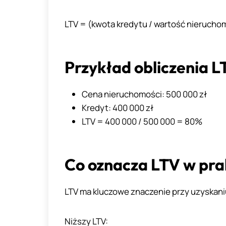
LTV = (kwota kredytu / wartość nierucho
Przykład obliczenia L
Cena nieruchomości: 500 000 zł
Kredyt: 400 000 zł
LTV = 400 000 / 500 000 = 80%
Co oznacza LTV w pra
LTV ma kluczowe znaczenie przy uzyskani
Niższy LTV: