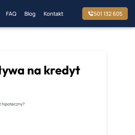
FAQ
Blog
Kontakt
501 132 605
pływa na kredyt
yt hipoteczny?