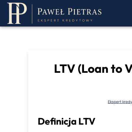
Przejdź
do
treści
LTV (Loan to V
Ekspert kred
Definicja LTV