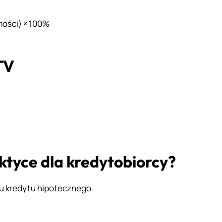
mości) × 100%
TV
ktyce dla kredytobiorcy?
u kredytu hipotecznego.