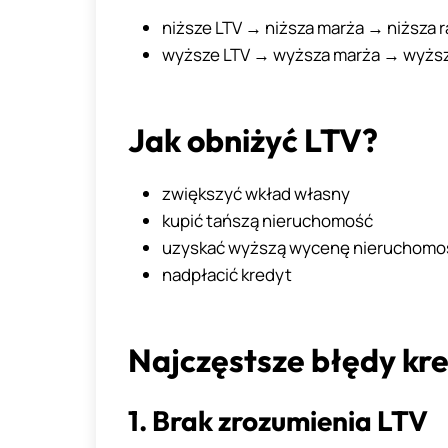
niższe LTV → niższa marża → niższa r
wyższe LTV → wyższa marża → wyższ
Jak obniżyć LTV?
zwiększyć wkład własny
kupić tańszą nieruchomość
uzyskać wyższą wycenę nieruchomo
nadpłacić kredyt
Najczęstsze błędy kr
1. Brak zrozumienia LTV