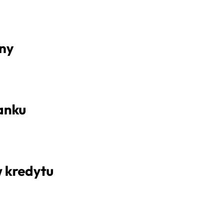
sny
anku
w kredytu