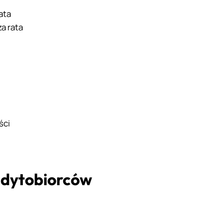
ata
a rata
ści
edytobiorców