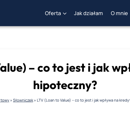
Oferta
Jak działam
O mnie
alue) – co to jest i jak w
hipoteczny?
ytowy
»
Słowniczek
»
LTV (Loan to Value) – co to jest i jak wpływa na kred