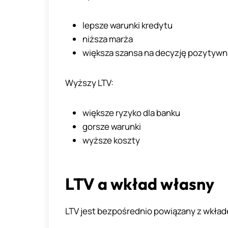
lepsze warunki kredytu
niższa marża
większa szansa na decyzję pozytywn
Wyższy LTV:
większe ryzyko dla banku
gorsze warunki
wyższe koszty
LTV a wkład własny
LTV jest bezpośrednio powiązany z wkła