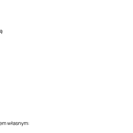
ą
dem własnym: