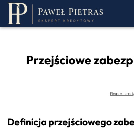
Przejdź
do
treści
Przejściowe zabezpie
Ekspert kred
Definicja przejściowego zab