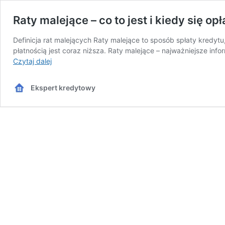
Raty malejące – co to jest i kiedy się op
Definicja rat malejących Raty malejące to sposób spłaty kredytu
płatnością jest coraz niższa. Raty malejące – najważniejsze inf
Raty
Czytaj dalej
malejące
–
Ekspert kredytowy
co
to
jest
i
kiedy
się
opłacają?